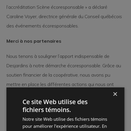
l’accréditation Scène écoresponsable » a déclaré
Caroline Voyer, directrice générale du Conseil québécois
des événements écoresponsables.
Merci à nos partenaires
Nous tenons à souligner l’apport indispensable de
Desjardins à notre démarche écoresponsable. Grâce au
soutien financier de la coopérative, nous avons pu
mettre en place les différentes actions qui nous ont
×
permis d’aller chercher notre accréditation bronze il y a
Ce site Web utilise des
deux ans, puis argent aujourd’hui. Nous remercions
fichiers témoins.
également Fabienne Daneau, Pierre-Luc Duguay et
Notre site Web utilise des fichiers témoins
toute l’équipe de La Grange à Houblon pour leur
pour améliorer l'expérience utilisateur. En