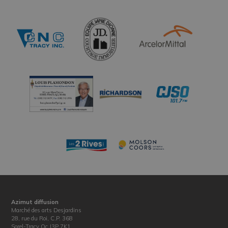
Azimut diffusion
Marché des arts Desjardins
28, rue du Roi, C.P. 368
Sorel-Tracy Qc J3P 7K1