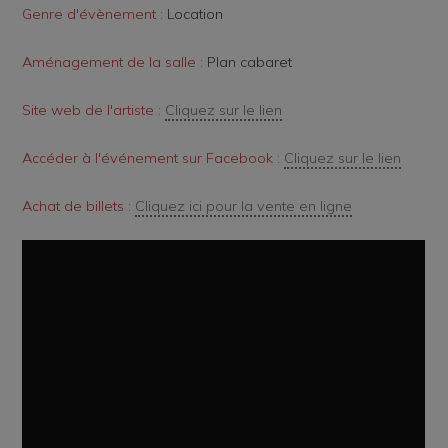
Genre d'évènement :
Location
Aménagement de la salle :
Plan cabaret
Site web de l'artiste :
Cliquez sur le lien
Accéder à l'événement sur Facebook :
Cliquez sur le lien
Achat de billets :
Cliquez ici pour la vente en ligne