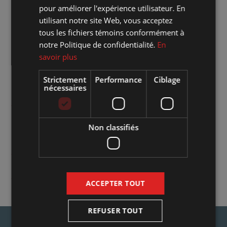
Où :
Marché des arts Desjardins - Salle Georges-Codling
pour améliorer l'expérience utilisateur. En
utilisant notre site Web, vous acceptez
Quand :
vendredi 24 septembre 2021 20:00
tous les fichiers témoins conformément à
notre Politique de confidentialité.
En
Combien :
38 $ / VIP : 35 $
savoir plus
Strictement
Performance
Ciblage
Genre d'évènement :
Humour
nécessaires
Aménagement de la salle :
En distanciation physique
Non classifiés
Site web de l'artiste :
Cliquez sur le lien
Accéder à l'événement sur Facebook :
Cliquez sur le lien
Achat de billets :
Cliquez ici pour la vente en ligne
ACCEPTER TOUT
REFUSER TOUT