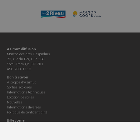
Azimut diffusion
Marché des arts Desjardins
28, rue du Roi, C.P. 368
Sorel-Tracy Qc J3P 7K1
450 780-1118
Bon à savoir
À propos d’Azimut
Sorties scolaires
Informations techniques
Location de salles
Nouvelles
Informations diverses
Politique de confidentialité
Billetterie
Horaire : du mardi au vendredi de 12 h 30 à 17 h
Téléphone : 450 780-1118