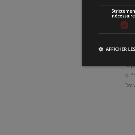
gam
Strictemen
nécessaire
Un dé
Ivre
AFFICHER LES
Répe
québ
Rave