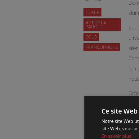
Dans
CONTE
slam
ART DE LA
PAROLE
Sous
SOLO
priv
FRANCOPHONE
sile
Cont
l’em
nous
Grâc
violo
Ce site Web 
tran
Notre site Web uti
Musi
site Web, vous ac
En savoir plus
perf