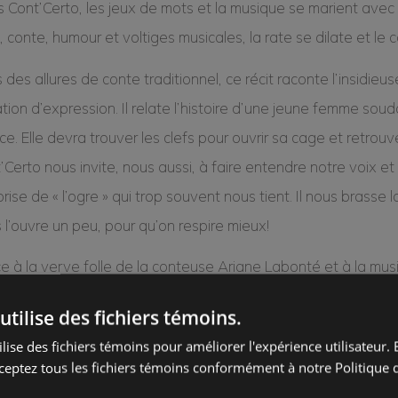
 Cont’Certo, les jeux de mots et la musique se marient avec 
, conte, humour et voltiges musicales, la rate se dilate et le
 des allures de conte traditionnel, ce récit raconte l’insidieu
ation d’expression. Il relate l’histoire d’une jeune femme so
nce. Elle devra trouver les clefs pour ouvrir sa cage et retrouve
’Certo nous invite, nous aussi, à faire entendre notre voix et
prise de « l’ogre » qui trop souvent nous tient. Il nous brasse 
 l’ouvre un peu, pour qu’on respire mieux!
e à la verve folle de la conteuse Ariane Labonté et à la mu
niste virtuose Pierre-Olivier Dufresne, le récit devient ré-si, le
utilise des fichiers témoins.
sforment en lutins et l’histoire prend des airs de FAble majeur
lise des fichiers témoins pour améliorer l'expérience utilisateur. E
que traditionnelle, classique, latine et compositions origin
ceptez tous les fichiers témoins conformément à notre Politique d
ormance de haute voltige pour faire lever la fête et donner l