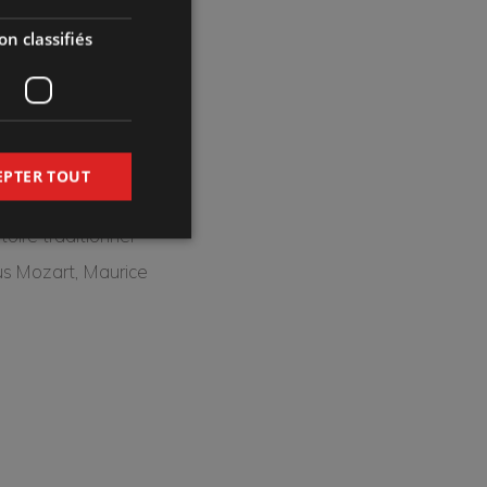
n classifiés
EPTER TOUT
toire traditionnel
s Mozart, Maurice