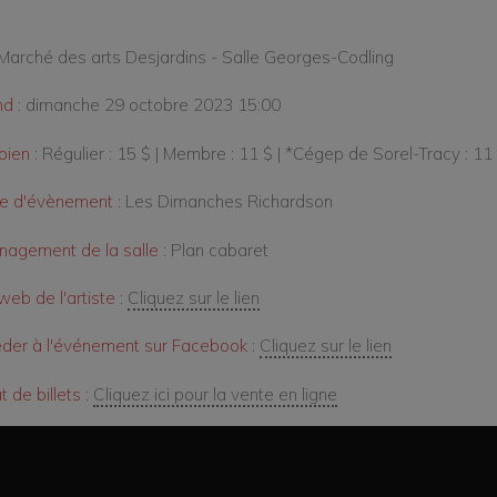
Marché des arts Desjardins - Salle Georges-Codling
d :
dimanche 29 octobre 2023 15:00
ien :
Régulier : 15 $ | Membre : 11 $ | *Cégep de Sorel-Tracy : 11
e d'évènement :
Les Dimanches Richardson
agement de la salle :
Plan cabaret
web de l'artiste :
Cliquez sur le lien
der à l'événement sur Facebook :
Cliquez sur le lien
 de billets :
Cliquez ici pour la vente en ligne