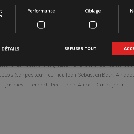
me d’émotions!
t
Performance
Ciblage
No
s
lire qui délivre !
s de cette haute voltige, vos neurones auront du fun !
 DÉTAILS
REFUSER TOUT
ACC
rtoire: Compositions originales Pierre-Olivier Dufresne, réper
écois (compositeur inconnu), Jean-Sébastien Bach, Amadeu
l, Jacques Offenbach, Paco Pena, Antonio Carlos Jobim.