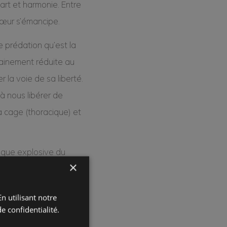
art et harmonie. Entre
 cœur s’émancipe.
se prédation qu’est la
udainement réduite au
r la voie de sa liberté.
 à nous libérer de
la cage (thoracique) et
sique explosive du
×
s lutrins se
e!
n utilisant notre
ales accompagnent cette
e confidentialité.
e ton à toute une