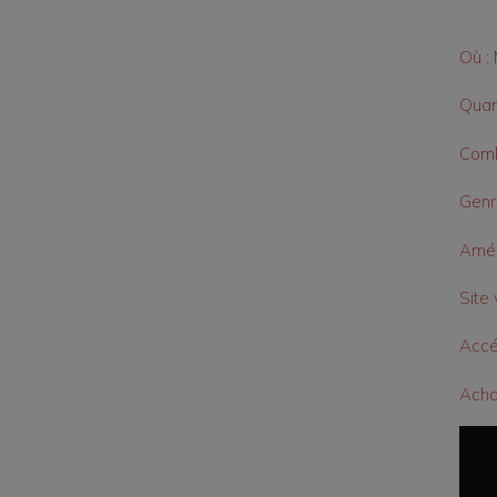
Où :
Quan
Comb
Genr
Amén
Site 
Accé
Achat