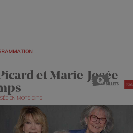
OGRAMMATION
Picard et Marie-Josée
SAM
mps
SÉE EN MOTS DITS!