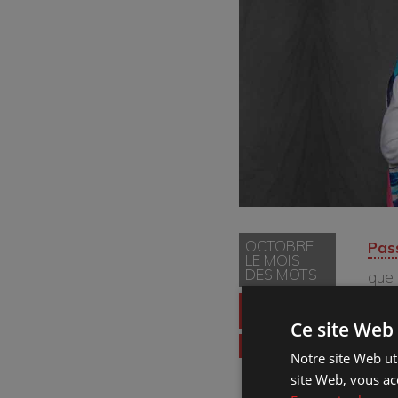
OCTOBRE
Pas
LE MOIS
DES MOTS
que 
magn
DISTANCIATION
PHYSIQUE
Ce site Web 
des 
THÉÂTRE
Notre site Web uti
De S
site Web, vous ac