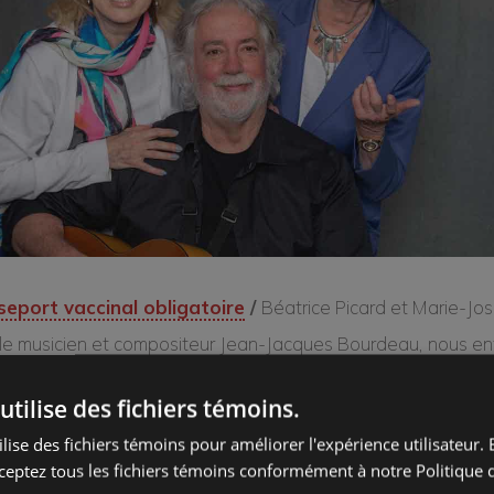
seport vaccinal obligatoire
/
Béatrice Picard et Marie-Jo
le musicien et compositeur Jean-Jacques Bourdeau, nous en
ifique odyssée à travers le théâtre québécois, la littérature
utilise des fichiers témoins.
100 dernières années.
lise des fichiers témoins pour améliorer l'expérience utilisateur. E
aint-Denys Garneau, en passant par Anne Hébert, en juxtap
ceptez tous les fichiers témoins conformément à notre Politique d