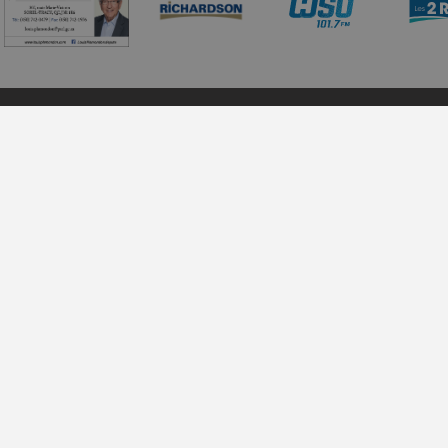
Bon à savoir
Billetterie
À propos d’Azimut
Horaire : du mar
Sorties scolaires
Informations techniques
Téléphone : 450
Location de salles
Courriel :
billett
Nouvelles
Adresse : 28, rue
Informations diverses
Politique de confidentialité
 rendue possible grâce au soutien financier de la