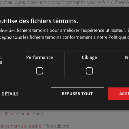
tout au gym) avec une passion prenante pour le fun. Généra
onne, toujours bien présentée, mais pas fermée à l’idée de 
utilise des fichiers témoins.
e d’un talent inné pour se mettre dans des situations humilian
lise des fichiers témoins pour améliorer l'expérience utilisateur. E
dote dans sa sacoche. Bref, une femme assumée, parfois cr
ceptez tous les fichiers témoins conformément à notre Politique d
ion tout en restant sensible (surtout au niveau des mamelon
 de l’écoute et un bon sens de l’humour pour un premier re
t
Performance
Ciblage
No
s
Marché des arts Desjardins - Salle Georges-Codling
d :
vendredi 12 mai 2023 20:00
 DÉTAILS
REFUSER TOUT
ACC
ien :
42 $ / MEMBRE : 38 $
e d'évènement :
Humour
agement de la salle :
Plan cabaret