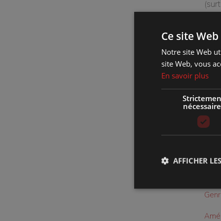
(sur
pers
Ce site Web 
Fort
Notre site Web uti
anec
site Web, vous ac
opin
En savoir plus
avec
Strictemen
nécessaire
Où :
Quan
AFFICHER LES
Comb
Genr
Amén