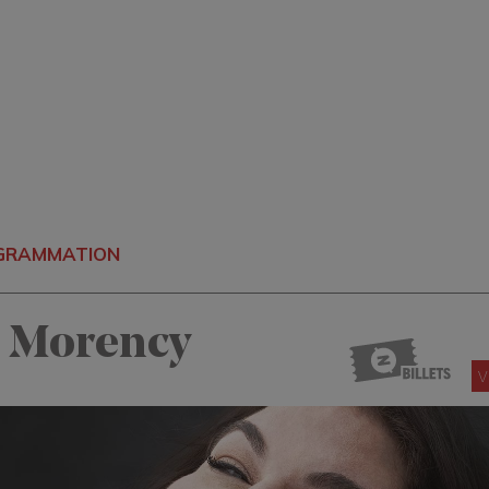
OGRAMMATION
e Morency
V