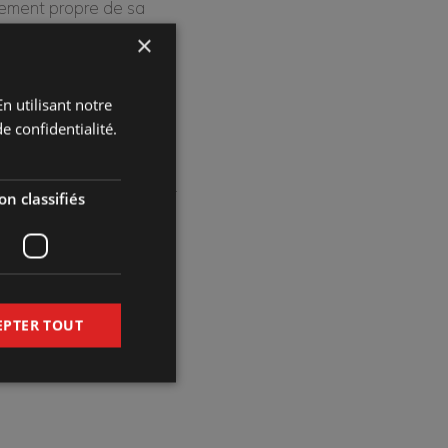
lement propre de sa
×
se cochonner.
tes, elle a plus d’une
n utilisant notre
ue, qui donne son
e confidentialité.
s). Cherche quelqu’un
ndez-vous de 75 minutes.
n classifiés
EPTER TOUT