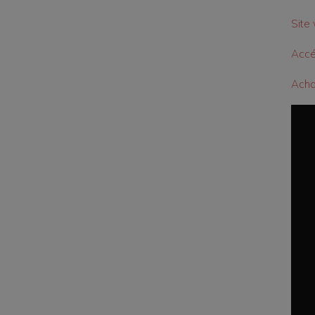
Site 
Accé
Achat