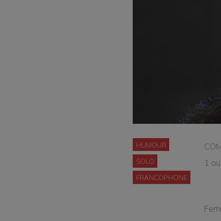
HUMOUR
COMP
SOLO
1 ou
FRANCOPHONE
Femm