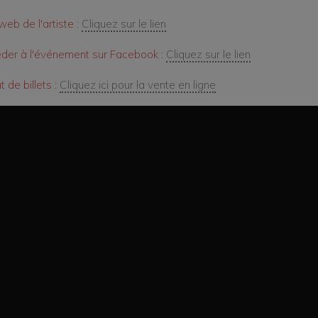
web de l'artiste :
Cliquez sur le lien
der à l'événement sur Facebook :
Cliquez sur le lien
 de billets :
Cliquez ici pour la vente en ligne