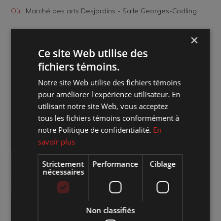
Où :
Marché des arts Desjardins - Salle Georges-Codling
Quand :
samedi 19 février 2022 20:00
×
Ce site Web utilise des
Combien :
37 $ / VIP : 35 $
fichiers témoins.
Notre site Web utilise des fichiers témoins
Genre d'évènement :
Chanson
pour améliorer l'expérience utilisateur. En
utilisant notre site Web, vous acceptez
Aménagement de la salle :
Plan cabaret
tous les fichiers témoins conformément à
notre Politique de confidentialité.
En
Site web de l'artiste :
Cliquez sur le lien
savoir plus
Accéder à l'événement sur Facebook :
Cliquez sur le lien
Strictement
Performance
Ciblage
nécessaires
Achat de billets :
Cliquez ici pour la vente en ligne
Non classifiés