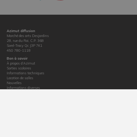
Azimut diffusion
Marché des arts Desjardins
28, rue du Roi, C.P. 368
Sorel-Tracy Qc J3P 7K1
450 780-1118
Bon à savoir
À propos d’Azimut
Sorties scolaires
Informations techniques
Location de salles
Nouvelles
Informations diverses
Politique de confidentialité
Billetterie
Horaire : du mardi au vendredi de 12 h 30 à 17 h
Téléphone : 450 780-1118
Courriel :
billetterie@azimutdiffusion.com
Adresse : 28, rue du Roi, Sorel-Tracy, J3P 4M4