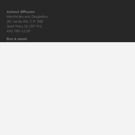
Azimut diffusion
Marché des arts Desjardins
28, rue du Roi, C.P. 368
Sorel-Tracy Qc J3P 7K1
450 780-1118
Bon à savoir
À propos d’Azimut
Sorties scolaires
Informations techniques
Location de salles
Nouvelles
Informations diverses
Politique de confidentialité
Billetterie
Horaire : du mardi au vendredi de 12 h 30 à 17 h
Téléphone : 450 780-1118
Courriel :
billetterie@azimutdiffusion.com
Adresse : 28, rue du Roi, Sorel-Tracy, J3P 4M4
La production de ce site web a été rendue possible grâce au soutien financier de la