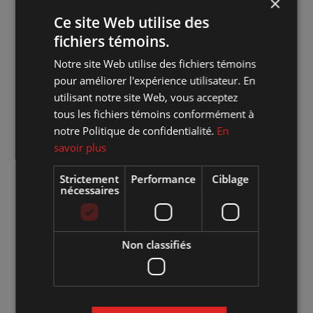
×
et au Harvest Jazz and Blues Festival (Fredericton, NB).
Ce site Web utilise des
Suite à leur victoire au concours Québec à Memphis de
fichiers témoins.
la Société Blues de Montréal, le groupe a participé au
Notre site Web utilise des fichiers témoins
International Blues Challenge de 2020 à Memphis, où ils
pour améliorer l'expérience utilisateur. En
ont mérité une place en demi-finales.
utilisant notre site Web, vous acceptez
tous les fichiers témoins conformément à
notre Politique de confidentialité.
En
Présentement, Fuel Junkie travaille sur leur troisième
savoir plus
album studio, prévu pour Octobre 2023. Le groupe est
impatient de partager leur évolution musicale continue
Strictement
Performance
Ciblage
nécessaires
avec de toutes nouvelles compositions qui se prêtent
autant à la scène qu’aux longues routes sinueuses.
Non classifiés
Où :
Marché des arts Desjardins - Salle Georges-Codling
Quand :
jeudi 17 avril 2025 18:00