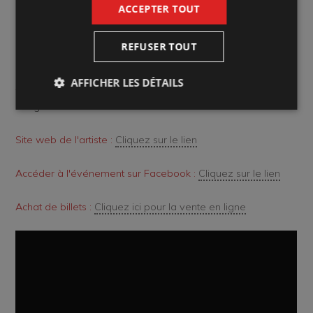
ACCEPTER TOUT
Combien :
Régulier : 15 $
REFUSER TOUT
Genre d'évènement :
Les Jeudis d'Azimut
AFFICHER LES DÉTAILS
Aménagement de la salle :
Plan cabaret - Sièges non
assignés
Site web de l'artiste :
Cliquez sur le lien
Accéder à l'événement sur Facebook :
Cliquez sur le lien
Achat de billets :
Cliquez ici pour la vente en ligne