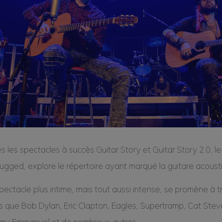
s les spectacles à succès
Guitar Story
et
Guitar Story 2.0
, l
lugged
, explore le répertoire ayant marqué la guitare acoust
pectacle plus intime, mais tout aussi intense, se promène à 
es que Bob Dylan, Eric Clapton, Eagles, Supertramp, Cat Stev
y Emmanuel et de nombreux autres.