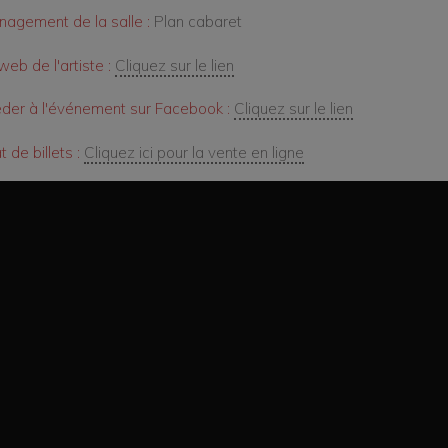
agement de la salle :
Plan cabaret
web de l'artiste :
Cliquez sur le lien
der à l'événement sur Facebook :
Cliquez sur le lien
 de billets :
Cliquez ici pour la vente en ligne