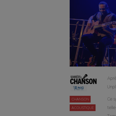
Aprè
Unp
Ce s
CHANSON
tell
ACOUSTIQUE
Tomm