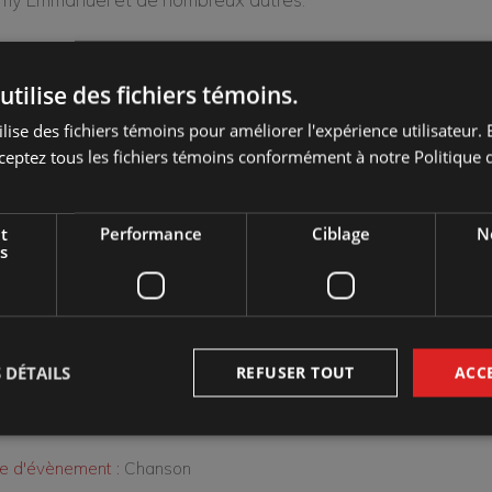
ours agrémenté de son fameux mur de guitares, Guitar Stor
ers l’histoire de la guitare acoustique.
utilise des fichiers témoins.
lise des fichiers témoins pour améliorer l'expérience utilisateur. E
ceptez tous les fichiers témoins conformément à notre Politique d
t
Performance
Ciblage
No
s
Marché des arts Desjardins - Salle Georges-Codling
 DÉTAILS
REFUSER TOUT
ACC
d :
samedi 30 mars 2024 20:00
ien :
Régulier : 42 $ | Membre : 37 $ | *Cégep de Sorel-Tracy : 25
e d'évènement :
Chanson