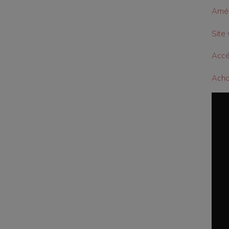
Amén
Site 
Accé
Achat