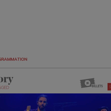
OGRAMMATION
ory
S
GGED