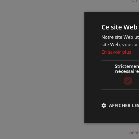
Touj
trav
Ce site Web 
Notre site Web uti
site Web, vous ac
En savoir plus
Strictemen
nécessaire
Où :
AFFICHER LES
Quan
Comb
Genr