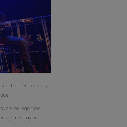
e spectacle
Guitar Story
ique.
travers les légendes
ens, James Taylor,