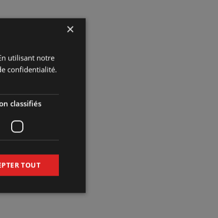
y vous fera voyager à
×
n utilisant notre
e confidentialité.
n classifiés
EPTER TOUT
 $