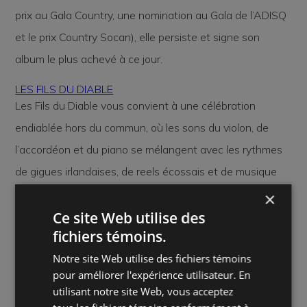
prix au Gala Country, une nomination au Gala de l’ADISQ
et le prix Country Socan), elle persiste et signe son
album le plus achevé à ce jour.
LES FILS DU DIABLE
Les Fils du Diable vous convient à une célébration
endiablée hors du commun, où les sons du violon, de
l’accordéon et du piano se mélangent avec les rythmes
de gigues irlandaises, de reels écossais et de musique
cajun. La légende des Fils du Diable est bien réelle. Le trio
×
Ce site Web utilise des
de musiciens a très hâte de vous la présenter.
fichiers témoins.
Marc Angers (Star Académie, Bodh’aktan), Rob Langlois
Notre site Web utilise des fichiers témoins
(Marie-Mai, Bodh’aktan) et Hugo St-Laurent (Cirque du
pour améliorer l'expérience utilisateur. En
utilisant notre site Web, vous acceptez
Soleil, Cavalia)