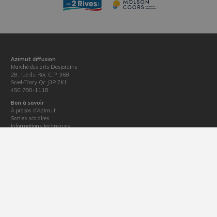
Azimut diffusion
Marché des arts Desjardins
28, rue du Roi, C.P. 368
Sorel-Tracy Qc J3P 7K1
450 780-1118
Bon à savoir
À propos d’Azimut
Sorties scolaires
Informations techniques
Location de salles
Nouvelles
Informations diverses
Politique de confidentialité
Billetterie
Horaire : du mardi au vendredi de 12 h 30 à 17 h
Téléphone : 450 780-1118
Courriel :
billetterie@azimutdiffusion.com
Adresse : 28, rue du Roi, Sorel-Tracy, J3P 4M4