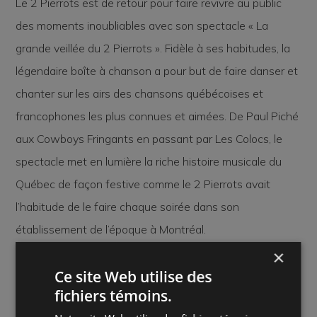
Le 2 Pierrots est de retour pour faire revivre au public
des moments inoubliables avec son spectacle « La
grande veillée du 2 Pierrots ». Fidèle à ses habitudes, la
légendaire boîte à chanson a pour but de faire danser et
chanter sur les airs des chansons québécoises et
francophones les plus connues et aimées. De Paul Piché
aux Cowboys Fringants en passant par Les Colocs, le
spectacle met en lumière la riche histoire musicale du
Québec de façon festive comme le 2 Pierrots avait
l’habitude de le faire chaque soirée dans son
établissement de l’époque à Montréal.
×
Avec un groupe de 4 musiciens sur scène qui
Ce site Web utilise des
accompagnent Carl Cadorette (longtemps chansonnier
fichiers témoins.
au 2 Pierrots) et de la chanteuse Raffy, « La grande