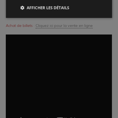
Site web de l'artiste :
Cliquez sur le lien
AFFICHER LES DÉTAILS
Accéder à l'événement sur Facebook :
Cliquez sur le lien
Achat de billets :
Cliquez ici pour la vente en ligne