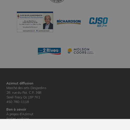
Azimut diffusion
Marché des arts Desjardins
28, rue du Roi, C.P. 368
Sorel-Tracy Qc J3P 7K1
450 780-1118
Bon à savoir
À propos d’Azimut
Sorties scolaires
Informations techniques
Location de salles