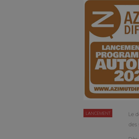
LANCEMENT
Le d
des 
Dès 