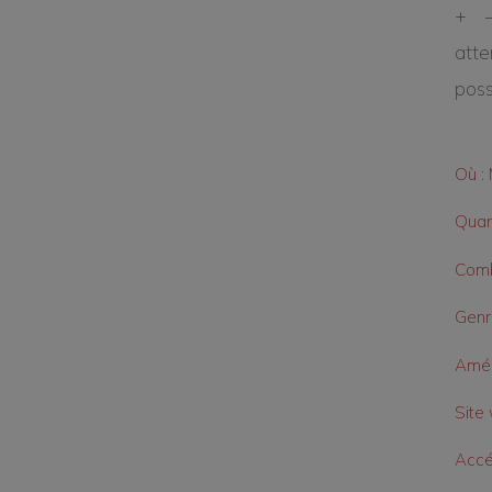
–
atte
pos
Où :
Quan
Comb
Genr
Amén
Site 
Accé