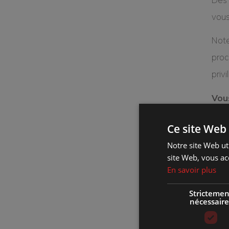
vous
Note
proc
priv
Vous
Azi
Ce site Web 
Deve
Notre site Web uti
1er 
site Web, vous ac
En savoir plus
– L’
tran
Strictemen
nécessaire
–