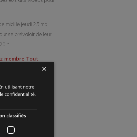
e midi le jeudi 25 mai
ur se prévaloir de leur
20 h.
z membre Tout
×
e adhésion valide du
n utilisant notre
e confidentialité.
nteur d’adhésion. Non-
n classifiés