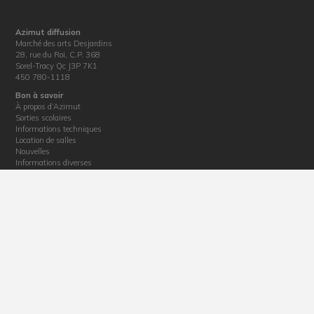
Azimut diffusion
Marché des arts Desjardins
28, rue du Roi, C.P. 368
Sorel-Tracy Qc J3P 7K1
450 780-1118
Bon à savoir
À propos d’Azimut
Sorties scolaires
Informations techniques
Location de salles
Nouvelles
Informations diverses
Politique de confidentialité
Billetterie
Horaire : du mardi au vendredi de 12 h 30 à 17 h
Téléphone : 450 780-1118
Courriel :
billetterie@azimutdiffusion.com
Adresse : 28, rue du Roi, Sorel-Tracy, J3P 4M4
La production de ce site web a été rendue possible grâce au soutien financier de la