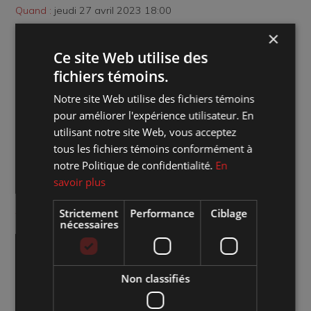
Quand :
jeudi 27 avril 2023 18:00
×
Combien :
15 $ / MEMBRE : 12 $ / Abonné : 13 $
Ce site Web utilise des
fichiers témoins.
Genre d'évènement :
Les Jeudis d'Azimut
Notre site Web utilise des fichiers témoins
Aménagement de la salle :
Admission générale
pour améliorer l'expérience utilisateur. En
utilisant notre site Web, vous acceptez
Site web de l'artiste :
Cliquez sur le lien
tous les fichiers témoins conformément à
notre Politique de confidentialité.
En
Accéder à l'événement sur Facebook :
Cliquez sur le lien
savoir plus
Achat de billets :
Cliquez ici pour la vente en ligne
Strictement
Performance
Ciblage
nécessaires
Non classifiés