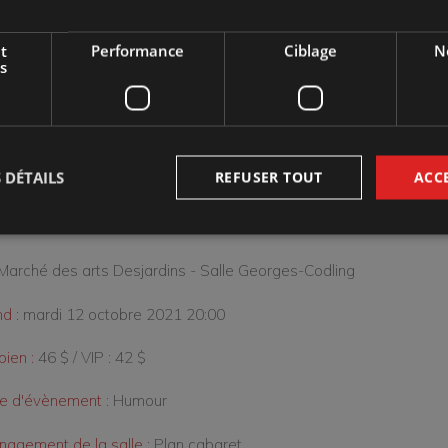
d bonheur qu’il remontera sur les planches en tournée à tra
t
Performance
Ciblage
No
1.
s
es : Marc Messier
aborateurs aux textes : Mani Soleymanlou et Louis Saia
 DÉTAILS
REFUSER TOUT
ACC
 en scène : Mani Soleymanlou
Marché des arts Desjardins - Salle Georges-Codling
d :
mardi 12 octobre 2021 20:00
ien :
46 $ / VIP : 42 $
e d'évènement :
Humour
agement de la salle :
Plan cabaret