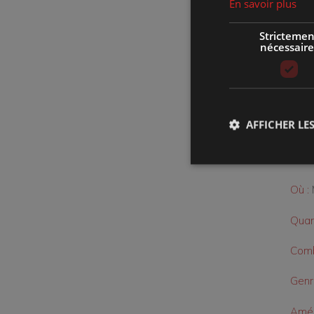
En savoir plus
gran
Strictemen
202
nécessaire
Text
Coll
AFFICHER LES
Mise
Où :
Quan
Comb
Genr
Amén