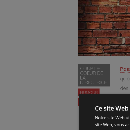
COUP DE
Pas
COEUR DE
LA
qu’à
DIRECTRICE
des 
HUMOUR
Les 
SOLO
Ce site Web 
prem
l’ém
Notre site Web uti
site Web, vous ac
son 