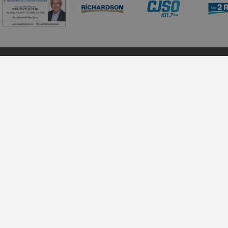
Bon à savoir
Billetterie
À propos d’Azimut
Horaire : du mar
Sorties scolaires
Informations techniques
Téléphone : 450
Location de salles
Courriel :
billett
Nouvelles
Adresse : 28, rue
Informations diverses
Politique de confidentialité
 rendue possible grâce au soutien financier de la