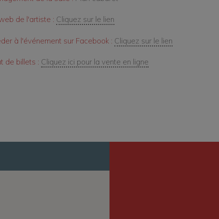
web de l'artiste :
Cliquez sur le lien
der à l'événement sur Facebook :
Cliquez sur le lien
 de billets :
Cliquez ici pour la vente en ligne