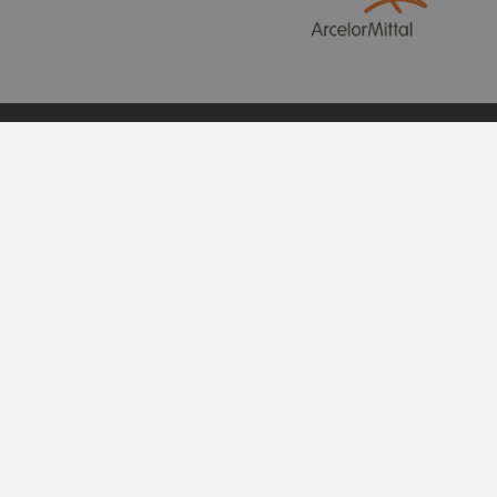
Azimut diffusion
Marché des arts Desjardins
28, rue du Roi, C.P. 368
Sorel-Tracy Qc J3P 7K1
450 780-1118
La production de ce site web a été