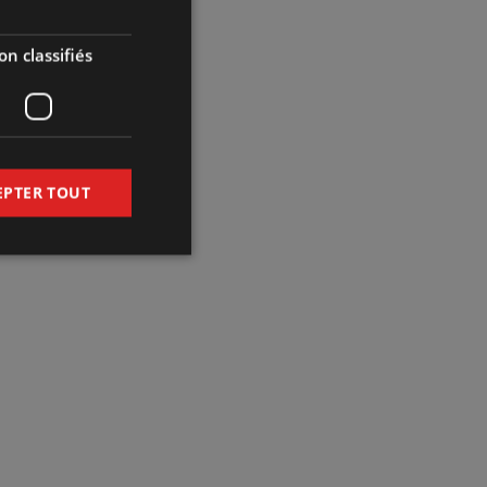
vers tout le Québec dès
n classifiés
EPTER TOUT