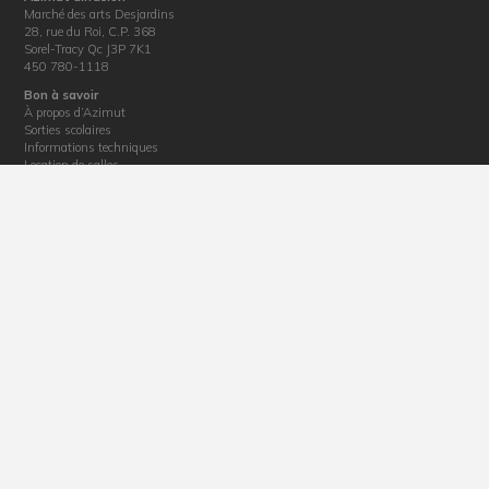
Marché des arts Desjardins
28, rue du Roi, C.P. 368
Sorel-Tracy Qc J3P 7K1
450 780-1118
Bon à savoir
À propos d’Azimut
Sorties scolaires
Informations techniques
Location de salles
Nouvelles
Informations diverses
Politique de confidentialité
Billetterie
Horaire : du mardi au vendredi de 12 h 30 à 17 h
Téléphone : 450 780-1118
Courriel :
billetterie@azimutdiffusion.com
Adresse : 28, rue du Roi, Sorel-Tracy, J3P 4M4
La production de ce site web a été rendue possible grâce au soutien financier de la