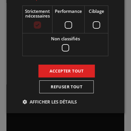
de Sorel-Tracy : 25 $
Strictement
Performance
Ciblage
nécessaires
Genre d'évènement :
Chanson
Aménagement de la salle :
Plan cabaret - Sièges assignés
Non classifiés
Site web de l'artiste :
Cliquez sur le lien
Accéder à l'événement sur Facebook :
Cliquez sur le lien
ACCEPTER TOUT
Achat de billets :
Cliquez ici pour la vente en ligne
REFUSER TOUT
AFFICHER LES DÉTAILS