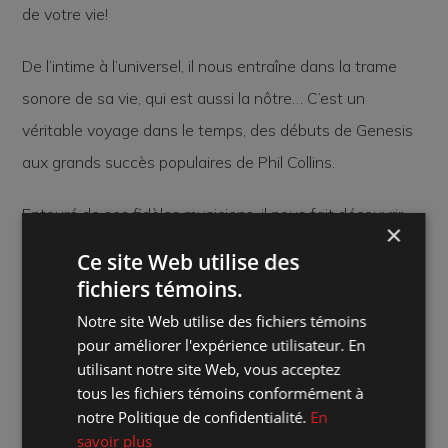
de votre vie!
De l’intime à l’universel, il nous entraîne dans la trame
sonore de sa vie, qui est aussi la nôtre… C’est un
véritable voyage dans le temps, des débuts de Genesis
aux grands succès populaires de Phil Collins.
Entouré de ses fidèles musiciens, il nous fait découvrir
×
comment cette musique a marqué et transformé sa vie
Ce site Web utilise des
et sa carrière.
fichiers témoins.
Notre site Web utilise des fichiers témoins
Où :
Marché des arts Desjardins - Salle Georges-Codling
pour améliorer l'expérience utilisateur. En
utilisant notre site Web, vous acceptez
Quand :
samedi 1 février 2025 20:00
tous les fichiers témoins conformément à
notre Politique de confidentialité.
En
Combien :
Régulier : 51 $ | Membres : 47 $ | *Pour le Cégep
savoir plus