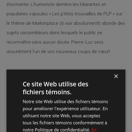
étonnante. L’humoriste derrière les hilarantes et
populaires capsules « Les p’tites trouvailles de PLP » sur
le thème de Marketplace (à voir absolument!) aborde des
sujets rassembleurs dans lesquels le public se
reconnaîtra sans aucun doute. Pierre-Luc sera
assurément l’un de vos nouveaux coups de cœur!
×
Ce site Web utilise des
fichiers témoins.
Notre site Web utilise des fichiers témoins
pour améliorer l'expérience utilisateur. En
utilisant notre site Web, vous acceptez
Où :
Marché des arts Desjardins - Salle Georges-Codling
tous les fichiers témoins conformément à
notre Politique de confidentialité.
En
Quand :
vendredi 29 septembre 2023 20:00