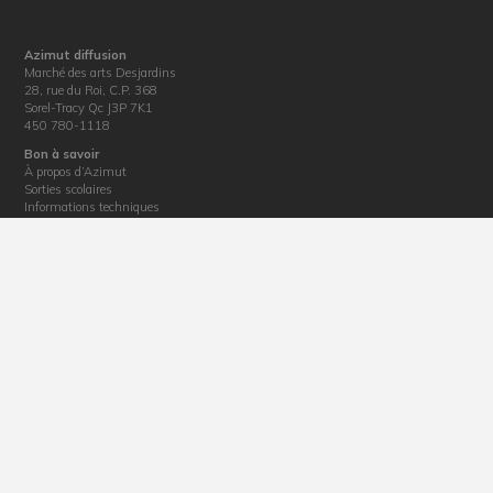
Azimut diffusion
Marché des arts Desjardins
28, rue du Roi, C.P. 368
Sorel-Tracy Qc J3P 7K1
450 780-1118
Bon à savoir
À propos d’Azimut
Sorties scolaires
Informations techniques
Location de salles
Nouvelles
Informations diverses
Politique de confidentialité
Billetterie
Horaire : du mardi au vendredi de 12 h 30 à 17 h
Téléphone : 450 780-1118
Courriel :
billetterie@azimutdiffusion.com
Adresse : 28, rue du Roi, Sorel-Tracy, J3P 4M4
La production de ce site web a été rendue possible grâce au soutien financier de la