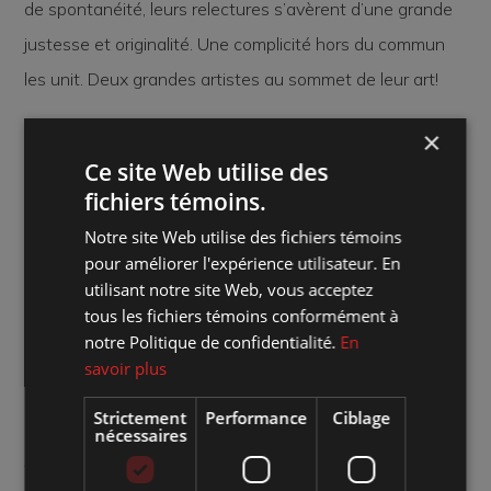
de spontanéité, leurs relectures s’avèrent d’une grande
justesse et originalité. Une complicité hors du commun
les unit. Deux grandes artistes au sommet de leur art!
×
Où :
Marché des arts Desjardins - Salle Georges-Codling
Ce site Web utilise des
fichiers témoins.
Quand :
jeudi 28 octobre 2021 18:00
Notre site Web utilise des fichiers témoins
Combien :
15 $ / VIP : 12 $ / Abonné : 13 $
pour améliorer l'expérience utilisateur. En
utilisant notre site Web, vous acceptez
Genre d'évènement :
Les Jeudis d'Azimut
tous les fichiers témoins conformément à
notre Politique de confidentialité.
En
Aménagement de la salle :
Plan cabaret
savoir plus
Site web de l'artiste :
Cliquez sur le lien
Strictement
Performance
Ciblage
nécessaires
Accéder à l'événement sur Facebook :
Cliquez sur le lien