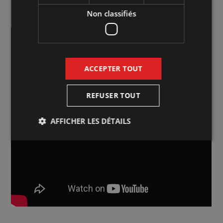
Achat de billets :
Cliquez ici pour la vente en ligne
Non classifiés
ACCEPTER TOUT
REFUSER TOUT
AFFICHER LES DÉTAILS