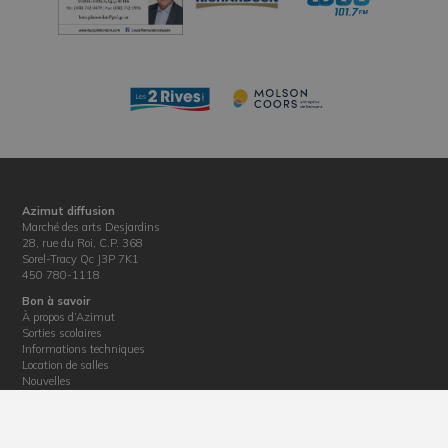
Azimut diffusion
Marché des arts Desjardins
28, rue du Roi, C.P. 368
Sorel-Tracy Qc J3P 7K1
450 780-1118
Bon à savoir
À propos d’Azimut
Sorties scolaires
Informations techniques
Location de salles
Nouvelles
Informations diverses
Politique de confidentialité
Billetterie