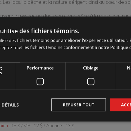
. Les lacs, la pêche et la nature s’érigent ainsi au cœur de son
usique a pris racine dans son cœur grâce à la radio communa
Marie où il a cueilli les premières bribes de ce qui deviendrait
utilise des fichiers témoins.
it constamment des musiques faites DIY, ce qui prend vie et s
lise des fichiers témoins pour améliorer l'expérience utilisateur. E
 ses propres sonorités lo-fi, et son désir d’intégrer des dr
ceptez tous les fichiers témoins conformément à notre Politique d
son folk ou bluegrass.
ant raconter le quotidien comme pas un, P’tit Belliveau décl
t
Performance
Ciblage
No
s
try aux accents électros inspirés du feel des lecteurs casset
Marché des arts Desjardins - Salle Georges-Codling
 DÉTAILS
REFUSER TOUT
ACC
d :
jeudi 21 avril 2022 18:00
ien :
15 $ / VIP : 12 $ / Abonné : 13 $