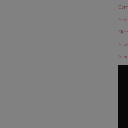
Genr
Amén
Site 
Accé
Achat