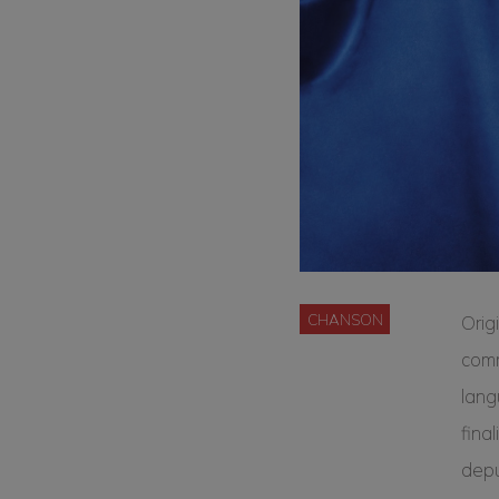
CHANSON
Orig
comm
lang
fina
depu