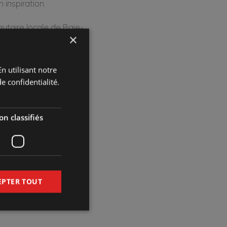
 inspiration.
utaire locale de Baie-
×
 son essence à lui. On y
’incarne aujourd’hui
n utilisant notre
um machines dans une
e confidentialité.
ine une musique folk-
n classifiés
tes.
EPTER TOUT