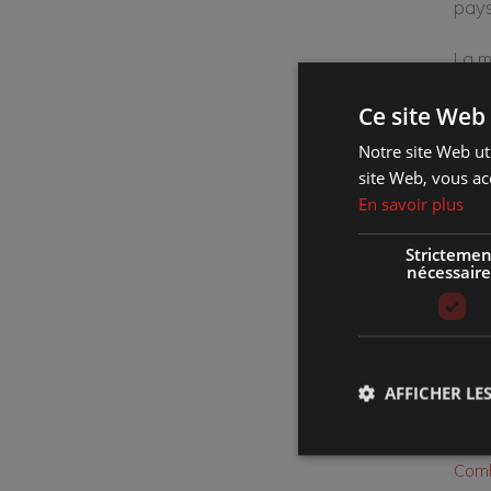
pays
La m
Ste-
Ce site Web 
joua
Notre site Web uti
dans
site Web, vous ac
chan
En savoir plus
Sach
Strictemen
nécessaire
coun
Où :
AFFICHER LES
Quan
Comb