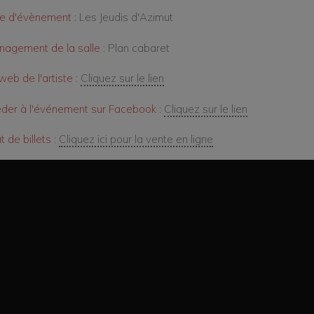
e d'évènement :
Les Jeudis d'Azimut
agement de la salle :
Plan cabaret
web de l'artiste :
Cliquez sur le lien
der à l'événement sur Facebook :
Cliquez sur le lien
 de billets :
Cliquez ici pour la vente en ligne