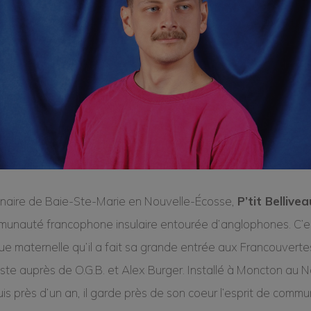
inaire de Baie-Ste-Marie en Nouvelle-Écosse,
P’tit Bellivea
unauté francophone insulaire entourée d’anglophones. C’
ue maternelle qu’il a fait sa grande entrée aux Francouvert
liste auprès de O.G.B. et Alex Burger. Installé à Moncton a
is près d’un an, il garde près de son coeur l’esprit de com