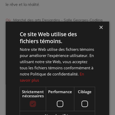
le rêve et la réalité.
Où :
Marché des arts Desjardins - Salle Georges-Codling
×
Quand :
jeudi 7 octobre 2021 18:00
Ce site Web utilise des
fichiers témoins.
Combien :
15 $ / VIP : 12 $ / Abonné : 13 $
Notre site Web utilise des fichiers témoins
pour améliorer l'expérience utilisateur. En
Genre d'évènement :
Les Jeudis d'Azimut
utilisant notre site Web, vous acceptez
tous les fichiers témoins conformément à
Aménagement de la salle :
En distanciation physique
notre Politique de confidentialité.
En
savoir plus
Site web de l'artiste :
Cliquez sur le lien
Strictement
Performance
Ciblage
Accéder à l'événement sur Facebook :
Cliquez sur le lien
nécessaires
Achat de billets :
Cliquez ici pour la vente en ligne