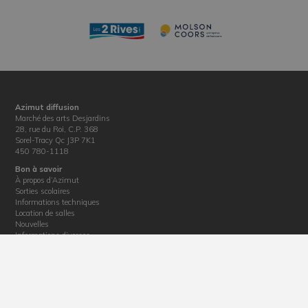
Azimut diffusion
Marché des arts Desjardins
28, rue du Roi, C.P. 368
Sorel-Tracy Qc J3P 7K1
450 780-1118
Bon à savoir
À propos d’Azimut
Sorties scolaires
Informations techniques
Location de salles
Nouvelles
Informations diverses
Politique de confidentialité
Billetterie
Horaire : du mardi au vendredi de 12 h 30 à 17 h
Téléphone : 450 780-1118