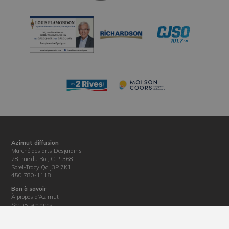
Azimut diffusion
Marché des arts Desjardins
28, rue du Roi, C.P. 368
Sorel-Tracy Qc J3P 7K1
450 780-1118
Bon à savoir
À propos d’Azimut
Sorties scolaires
Informations techniques
Location de salles