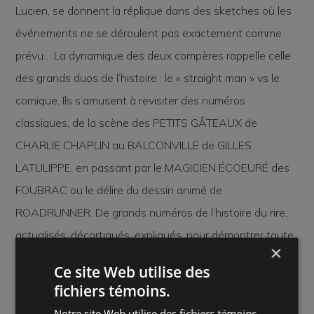
Lucien, se donnent la réplique dans des sketches où les
événements ne se déroulent pas exactement comme
prévu… La dynamique des deux compères rappelle celle
des grands duos de l’histoire : le «
straight man
» vs le
comique. Ils s’amusent à revisiter des numéros
classiques, de la scène des PETITS GÂTEAUX de
CHARLIE CHAPLIN au BALCONVILLE de GILLES
LATULIPPE, en passant par le MAGICIEN ÉCOEURÉ des
FOUBRAC ou le délire du dessin animé de
ROADRUNNER. De grands numéros de l’histoire du rire,
actualisés, décortiqués, expliqués, pour démontrer toute
×
leur efficacité.
Ce site Web utilise des
fichiers témoins.
Un saut dans le passé mis en scène grâce à une
Notre site Web utilise des fichiers témoins