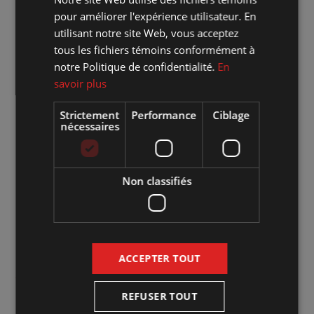
expérience multimédia.
pour améliorer l'expérience utilisateur. En
utilisant notre site Web, vous acceptez
Mise en scène : Luc Senay, accompagné de Réal Béland.
tous les fichiers témoins conformément à
notre Politique de confidentialité.
En
Un spectacle écrit par Réal Béland et Stéphane Lefebvre
savoir plus
en collaboration avec Didier Lucien et Luc Senay.
Strictement
Performance
Ciblage
nécessaires
Où :
Marché des arts Desjardins - Salle Georges-Codling
Quand :
vendredi 26 mai 2023 20:00
Non classifiés
Combien :
44 $ / MEMBRE : 40 $
Genre d'évènement :
Humour
ACCEPTER TOUT
Aménagement de la salle :
Plan cabaret
REFUSER TOUT
Site web de l'artiste :
Cliquez sur le lien