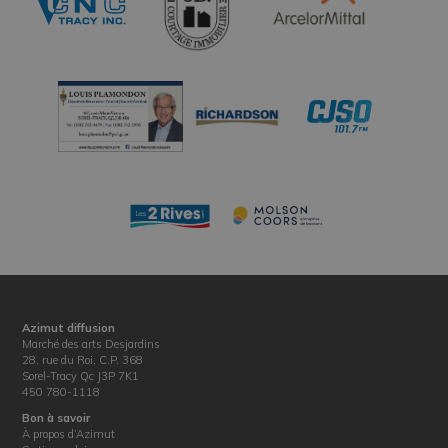
Azimut diffusion
Marché des arts Desjardins
28, rue du Roi, C.P. 368
Sorel-Tracy Qc J3P 7K1
450 780-1118
Bon à savoir
À propos d’Azimut