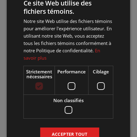
Ce site Web utilise des
fichiers témoins.
Site web de l'artiste :
Cliquez sur le lien
Notre site Web utilise des fichiers témoins
Accéder à l'événement sur Facebook :
Cliquez sur le lien
pour améliorer l'expérience utilisateur. En
utilisant notre site Web, vous acceptez
Achat de billets :
Cliquez ici pour la vente en ligne
tous les fichiers témoins conformément à
notre Politique de confidentialité.
En
savoir plus
Strictement
Performance
Ciblage
nécessaires
Non classifiés
ACCEPTER TOUT