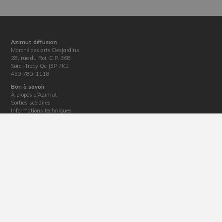
Azimut diffusion
Marché des arts Desjardins
28, rue du Roi, C.P. 368
Sorel-Tracy Qc J3P 7K1
450 780-1118
Bon à savoir
À propos d’Azimut
Sorties scolaires
Informations techniques
Location de salles
Nouvelles
Informations diverses
Politique de confidentialité
Billetterie
Horaire : du mardi au vendredi de 12 h 30 à 17 h
Téléphone : 450 780-1118
Courriel :
billetterie@azimutdiffusion.com
Adresse : 28, rue du Roi, Sorel-Tracy, J3P 4M4