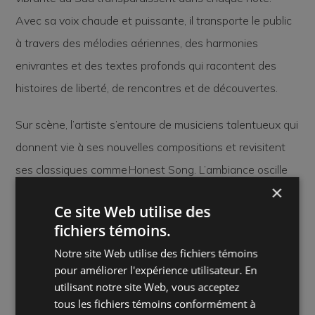
Avec sa voix chaude et puissante, il transporte le public
à travers des mélodies aériennes, des harmonies
enivrantes et des textes profonds qui racontent des
histoires de liberté, de rencontres et de découvertes.
Sur scène, l’artiste s’entoure de musiciens talentueux qui
donnent vie à ses nouvelles compositions et revisitent
ses classiques comme
Honest Song
. L’ambiance oscille
×
entre moments introspectifs et envolées rythmiques,
Ce site Web utilise des
créant une expérience immersive où chaque spectateur
fichiers témoins.
est invité à embarquer dans ce road trip musical unique.
Notre site Web utilise des fichiers témoins
pour améliorer l'expérience utilisateur. En
Où :
Marché des arts Desjardins - Salle Georges-Codling
utilisant notre site Web, vous acceptez
tous les fichiers témoins conformément à
Quand :
jeudi 21 mai 2026 18:30