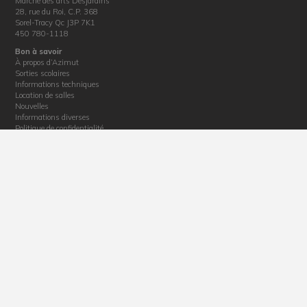
Marché des arts Desjardins
28, rue du Roi, C.P. 368
Sorel-Tracy Qc J3P 7K1
450 780-1118
Bon à savoir
À propos d’Azimut
Sorties scolaires
Informations techniques
Location de salles
Nouvelles
Informations diverses
Politique de confidentialité
Billetterie
Horaire : du mardi au vendredi de 12 h 30 à 17 h
Téléphone : 450 780-1118
Courriel :
billetterie@azimutdiffusion.com
Adresse : 28, rue du Roi, Sorel-Tracy, J3P 4M4
La production de ce site web a été rendue possible grâce au soutien financier de la