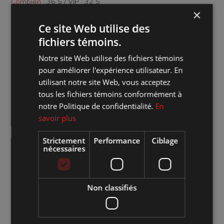
Combien :
36 $ / VIP : 32 $
×
Genre d'évènement :
Humour
Ce site Web utilise des
fichiers témoins.
Aménagement de la salle :
Plan cabaret
Notre site Web utilise des fichiers témoins
pour améliorer l'expérience utilisateur. En
Site web de l'artiste :
Cliquez sur le lien
utilisant notre site Web, vous acceptez
tous les fichiers témoins conformément à
Accéder à l'événement sur Facebook :
Cliquez sur le lien
notre Politique de confidentialité.
En
savoir plus
Achat de billets :
Cliquez ici pour la vente en ligne
Strictement
Performance
Ciblage
nécessaires
Non classifiés