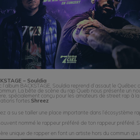
KSTAGE – Souldia
 l’album BACKSTAGE, Souldia reprend d’assaut le Québec a
ommun. La bête de scène du rap Queb nous présente un n
ère, spécialement conçu pour les amateurs de street rap à l
ations fortes.
Shreez
ez a su se tailler une place importante dans l’écosystème rap 
souvent nommé le rappeur préféré de ton rappeur préféré. So
ère unique de rapper en font un artiste hors du commun qui 