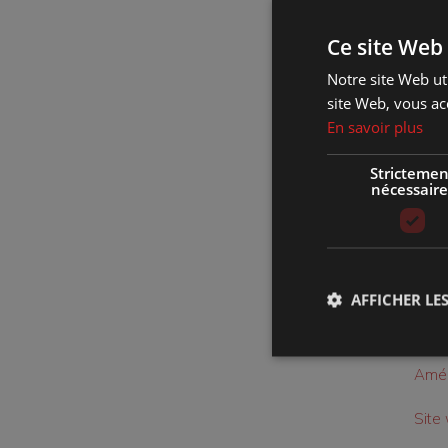
publi
Ce site Web 
18 H
Notre site Web uti
18 H
site Web, vous ac
19 H
En savoir plus
Strictemen
nécessaire
Où :
Quan
Comb
AFFICHER LES
Genr
Amén
Site 