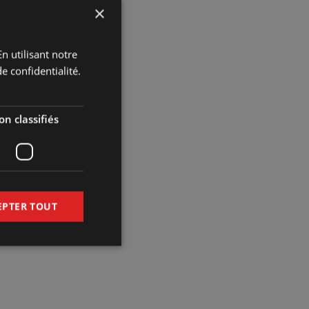
×
n utilisant notre
e confidentialité.
n classifiés
EPTER TOUT