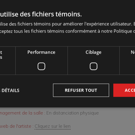
c.
utilise des fichiers témoins.
 00 : Ouverture des portes de la salle
lise des fichiers témoins pour améliorer l'expérience utilisateur. E
 30 : Shreez
ceptez tous les fichiers témoins conformément à notre Politique d
 00 : Souldia
t
Performance
Ciblage
No
s
Marché des arts Desjardins - Salle Georges-Codling
d :
samedi 1 mai 2021 18:30
ien :
35 $
 DÉTAILS
REFUSER TOUT
ACC
e d'évènement :
Location
agement de la salle :
En distanciation physique
web de l'artiste :
Cliquez sur le lien