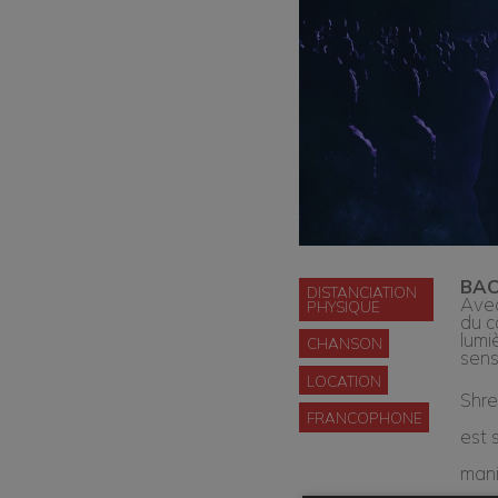
BAC
DISTANCIATION
Avec
PHYSIQUE
du c
lumi
CHANSON
sens
LOCATION
Shre
FRANCOPHONE
est 
mani