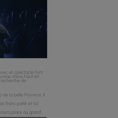
vec un spectacle hors
ouveau show haut en
a recherche de
de la belle Province. Il
n franc parlé et sa
saura plaire au grand