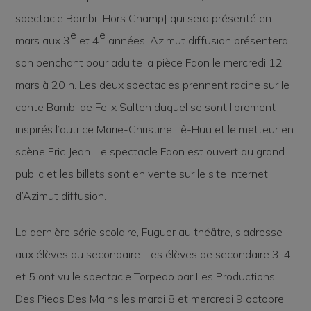
spectacle
Bambi [Hors Champ]
qui sera présenté en
e
e
mars aux 3
et 4
années, Azimut diffusion présentera
son penchant pour adulte la pièce
Faon
le mercredi 12
mars à 20 h. Les deux spectacles prennent racine sur le
conte Bambi de Felix Salten duquel se sont librement
inspirés l’autrice Marie-Christine Lê-Huu et le metteur en
scène Eric Jean. Le spectacle
Faon
est ouvert au grand
public et les billets sont en vente sur le site Internet
d’Azimut diffusion.
La dernière série scolaire,
Fuguer au théâtre
, s’adresse
aux élèves du secondaire. Les élèves de secondaire 3, 4
et 5 ont vu le spectacle
Torpedo
par Les Productions
Des Pieds Des Mains les mardi 8 et mercredi 9 octobre