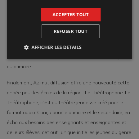
B.A.-ba des arts de la scène. Cette série d’ateliers
ACCEPTER TOUT
participatifs, destinée aux jeunes du primaire, est axée
sur la créativité des élèves. Accompagnés par un
REFUSER TOUT
artiste-médiateur, ils y expérimentent les bases du
processus de création d’un métier des arts de la scène.
AFFICHER LES DÉTAILS
Trois ateliers différents sont offerts pour chaque cycle
du primaire.
Finalement, Azimut diffusion offre une nouveauté cette
année pour les écoles de la région : Le Théâtrophone. Le
Théâtrophone, c’est du théâtre jeunesse créé pour le
format audio. Conçu pour le primaire et le secondaire, en
écho aux besoins des enseignants et enseignantes et
de leurs élèves, cet outil unique initie les jeunes au genre