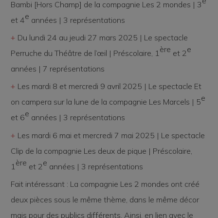
e
Bambi [Hors Champ]
de la compagnie Les 2 mondes | 3
e
et 4
années | 3 représentations
Du lundi 24 au jeudi 27 mars 2025 | Le spectacle
ère
e
Perruche
du Théâtre de l’œil | Préscolaire, 1
et 2
années | 7 représentations
Les mardi 8 et mercredi 9 avril 2025 | Le spectacle
Et
e
on campera sur la lune
de la compagnie Les Marcels | 5
e
et 6
années | 3 représentations
Les mardi 6 mai et mercredi 7 mai 2025 | Le spectacle
Clip
de la compagnie Les deux de pique | Préscolaire,
ère
e
1
et 2
années | 3 représentations
Fait intéressant : La compagnie Les 2 mondes ont créé
deux pièces sous le même thème, dans le même décor
mais pour des publics différents. Ainsi, en lien avec le